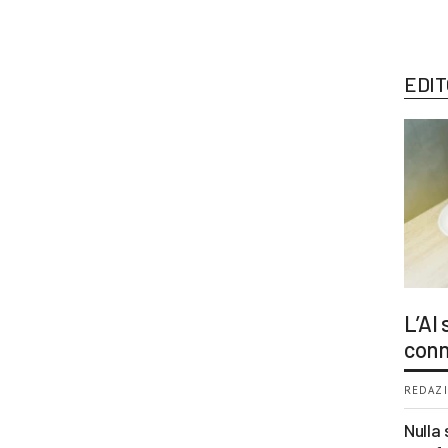
EDIT
L’AI
conn
REDAZI
Nulla 