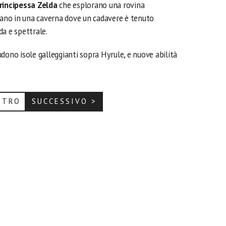
rincipessa Zelda
che esplorano una rovina
ivano in una caverna dove un cadavere è tenuto
a e spettrale.
dono isole galleggianti sopra Hyrule, e nuove abilità
ETRO
SUCCESSIVO >