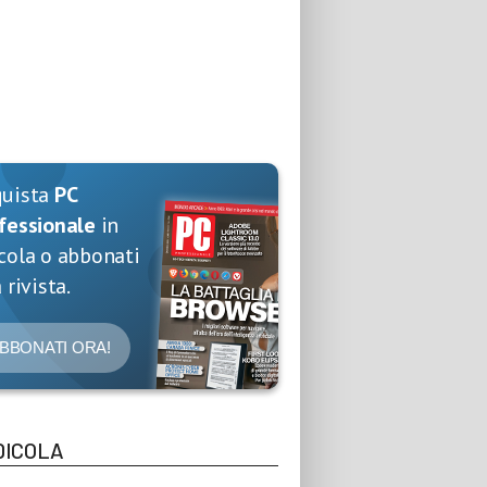
quista
PC
fessionale
in
cola o abbonati
 rivista.
BBONATI ORA!
DICOLA