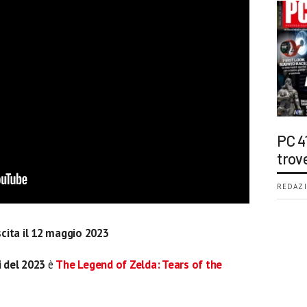
PC 4
trov
REDAZI
scita il 12 maggio 2023
i del 2023
è
The Legend of Zelda: Tears of the