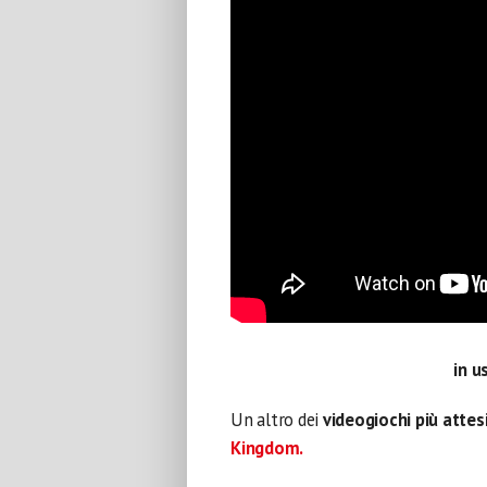
in u
Un altro dei
videogiochi più attes
Kingdom.