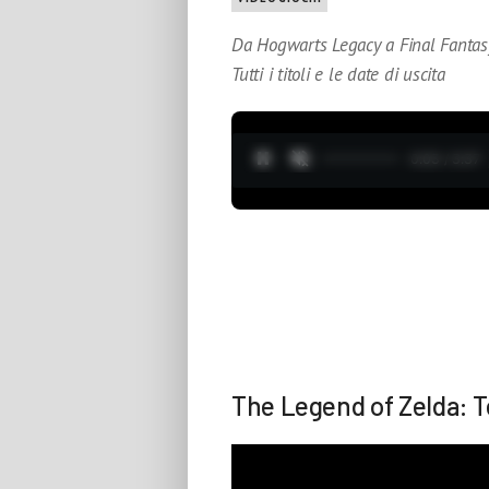
Da Hogwarts Legacy a Final Fantasy 
Tutti i titoli e le date di uscita
0:04 / 3:37
The Legend of Zelda: T