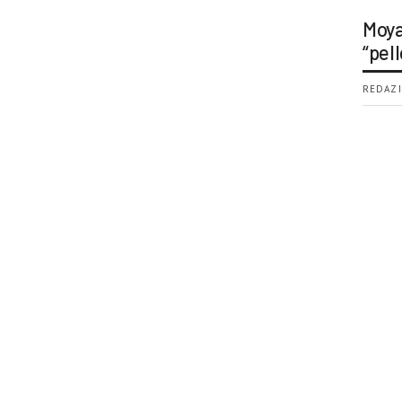
Moya
“pell
REDAZI