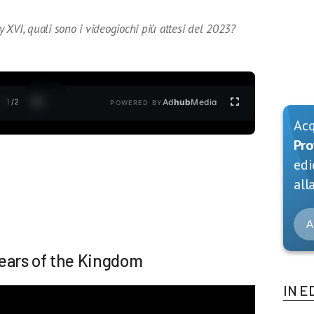
XVI, quali sono i videogiochi più attesi del 2023?
1
/
2
Ad
hub
Media
POWERED BY
Ac
Pro
edi
alla
A
ears of the Kingdom
IN E