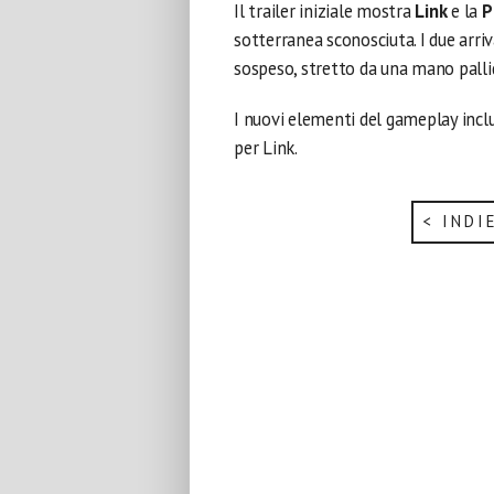
Il trailer iniziale mostra
Link
e la
P
sotterranea sconosciuta. I due arr
sospeso, stretto da una mano pallid
I nuovi elementi del gameplay inclu
per Link.
< INDI