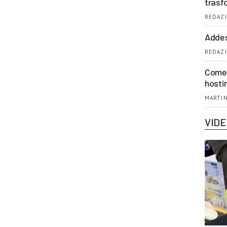
trasf
REDAZI
Addes
REDAZI
Come 
hosti
MARTIN
VID