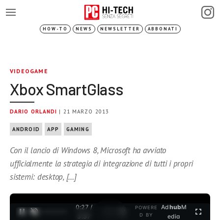
HOW-TO
NEWS
NEWSLETTER
ABBONATI
VIDEOGAME
Xbox SmartGlass
DARIO ORLANDI
| 21 MARZO 2013
ANDROID
APP
GAMING
Con il lancio di Windows 8, Microsoft ha avviato
ufficialmente la strategia di integrazione di tutti i propri
sistemi: desktop, […]
0:27 /
Ad
hub
M
POWERE
1
/
2
D BY
3:37
edia