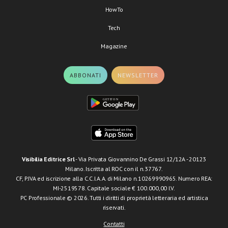
HowTo
Tech
Magazine
ABBONATI
NEWSLETTER
Visibilia Editrice Srl
- Via Privata Giovannino De Grassi 12/12A - 20123
Milano. Iscritta al ROC con il n.37767.
CF, P.IVA ed iscrizione alla C.C.I.A.A. di Milano n.10269990965. Numero REA:
MI-2519578. Capitale sociale € 100.000,00 I.V.
PC Professionale © 2026. Tutti i diritti di proprietà letteraria ed artistica
riservati.
Contatti