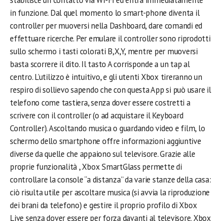
stabilisce un contatto via Wi-Fi ed entra immediatamente
in funzione. Dal quel momento lo smart-phone diventa il
controller per muoversi nella Dashboard, dare comandi ed
effettuare ricerche. Per emulare il controller sono riprodotti
sullo schermo i tasti colorati B,X,Y, mentre per muoversi
basta scorrere il dito. Il tasto A corrisponde a un tap al
centro. L’utilizzo è intuitivo, e gli utenti Xbox tireranno un
respiro di sollievo sapendo che con questa App si può usare il
telefono come tastiera, senza dover essere costretti a
scrivere con il controller (o ad acquistare il Keyboard
Controller). Ascoltando musica o guardando video e film, lo
schermo dello smartphone offre informazioni aggiuntive
diverse da quelle che appaiono sul televisore. Grazie alle
proprie funzionalità , Xbox SmartGlass permette di
controllare la console “a distanza” da varie stanze della casa:
ciò risulta utile per ascoltare musica (si avvia la riproduzione
dei brani da telefono) e gestire il proprio profilo di Xbox
Live senza dover essere per forza davanti al televisore. Xbox