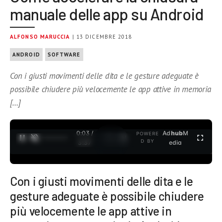
manuale delle app su Android
ALFONSO MARUCCIA
| 13 DICEMBRE 2018
ANDROID
SOFTWARE
Con i giusti movimenti delle dita e le gesture adeguate è
possibile chiudere più velocemente le app attive in memoria
[…]
0:04 /
Ad
hub
M
POWERE
1
/
2
D BY
3:37
edia
Con i giusti movimenti delle dita e le
gesture adeguate è possibile chiudere
più velocemente le app attive in