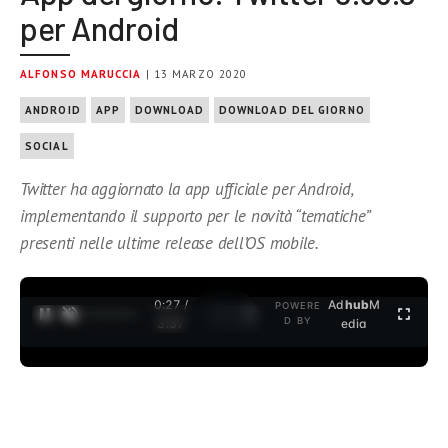
per Android
ALFONSO MARUCCIA
| 13 MARZO 2020
ANDROID
APP
DOWNLOAD
DOWNLOAD DEL GIORNO
SOCIAL
Twitter ha aggiornato la app ufficiale per Android,
implementando il supporto per le novità “tematiche”
presenti nelle ultime release dell’OS mobile.
0:27 /
Ad
hub
M
POWERE
1
/
2
D BY
3:37
edia