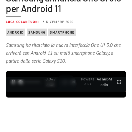
per Android 11
LUCA COLANTUONI
| 3 DICEMBRE 2020
ANDROID
SAMSUNG
SMARTPHONE
Samsung ha rilasciato la nuova interfaccia One UI 3.0 che
arriverà con Android 11 su molti smartphone Galaxy, a
partire dalla serie Galaxy S20.
0:04 /
Ad
hub
M
POWERE
1
/
2
D BY
3:35
edia