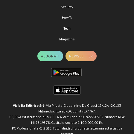
Security
HowTo
Tech
Magazine
ABBONATI
NEWSLETTER
Visibilia Editrice Srl
- Via Privata Giovannino De Grassi 12/12A - 20123
Milano. Iscritta al ROC con il n.37767.
CF, P.IVA ed iscrizione alla C.C.I.A.A. di Milano n.10269990965. Numero REA:
MI-2519578. Capitale sociale € 100.000,00 I.V.
PC Professionale © 2026. Tutti i diritti di proprietà letteraria ed artistica
riservati.