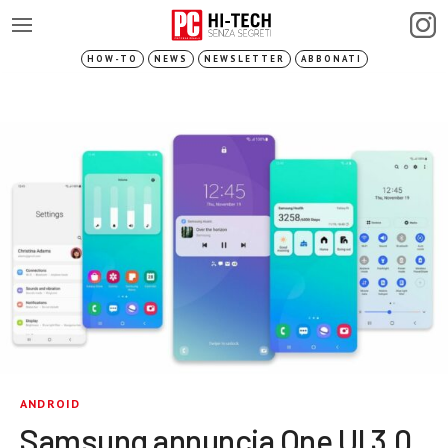
HOW-TO
NEWS
NEWSLETTER
ABBONATI
ANDROID
Samsung annuncia One UI 3.0