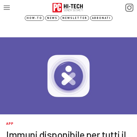
HOW-TO
NEWS
NEWSLETTER
ABBONATI
APP
Immuni disponibile per tutti il