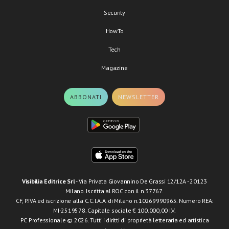
Security
HowTo
Tech
Magazine
ABBONATI
NEWSLETTER
Visibilia Editrice Srl
- Via Privata Giovannino De Grassi 12/12A - 20123
Milano. Iscritta al ROC con il n.37767.
CF, P.IVA ed iscrizione alla C.C.I.A.A. di Milano n.10269990965. Numero REA:
MI-2519578. Capitale sociale € 100.000,00 I.V.
PC Professionale © 2026. Tutti i diritti di proprietà letteraria ed artistica