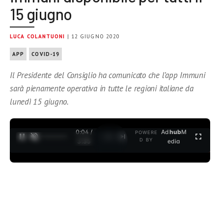
15 giugno
LUCA COLANTUONI
| 12 GIUGNO 2020
APP
COVID-19
Il Presidente del Consiglio ha comunicato che l’app Immuni
sarà pienamente operativa in tutte le regioni italiane da
lunedì 15 giugno.
0:04 /
Ad
hub
M
POWERE
1
/
2
D BY
3:35
edia