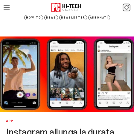
HOW-TO
NEWS
NEWSLETTER
ABBONATI
APP
Instagram allunga la durata