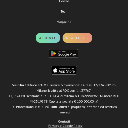
HowTo
Tech
Magazine
ABBONATI
NEWSLETTER
Visibilia Editrice Srl
- Via Privata Giovannino De Grassi 12/12A - 20123
Milano. Iscritta al ROC con il n.37767.
CF, P.IVA ed iscrizione alla C.C.I.A.A. di Milano n.10269990965. Numero REA:
MI-2519578. Capitale sociale € 100.000,00 I.V.
PC Professionale © 2026. Tutti i diritti di proprietà letteraria ed artistica
riservati.
Contatti
Privacy e Cookie Policy