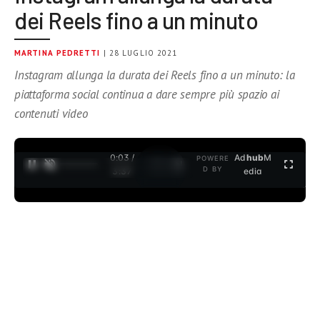
dei Reels fino a un minuto
MARTINA PEDRETTI
| 28 LUGLIO 2021
Instagram allunga la durata dei Reels fino a un minuto: la
piattaforma social continua a dare sempre più spazio ai
contenuti video
0:04 /
Ad
hub
M
POWERE
1
/
2
D BY
3:37
edia