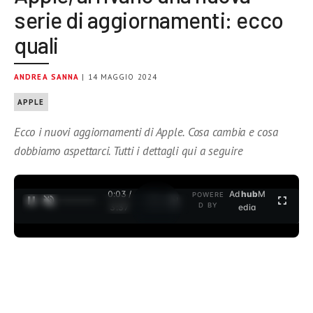
serie di aggiornamenti: ecco
quali
ANDREA SANNA
| 14 MAGGIO 2024
APPLE
Ecco i nuovi aggiornamenti di Apple. Cosa cambia e cosa
dobbiamo aspettarci. Tutti i dettagli qui a seguire
0:04 /
Ad
hub
M
POWERE
1
/
2
D BY
3:37
edia