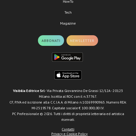
HowTo
Tech
Magazine
ABBONATI
NEWSLETTER
Visibilia Editrice Srl
- Via Privata Giovannino De Grassi 12/12A - 20123
Milano. Iscritta al ROC con il n.37767.
CF, P.IVA ed iscrizione alla C.C.I.A.A. di Milano n.10269990965. Numero REA:
MI-2519578. Capitale sociale € 100.000,00 I.V.
PC Professionale © 2026. Tutti i diritti di proprietà letteraria ed artistica
riservati.
Contatti
Privacy e Cookie Policy