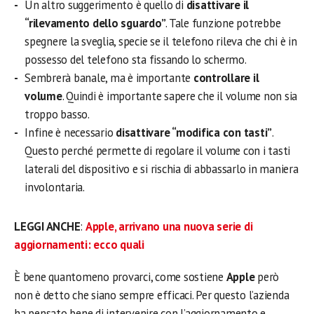
Un altro suggerimento è quello di
disattivare il
“rilevamento dello sguardo”
. Tale funzione potrebbe
spegnere la sveglia, specie se il telefono rileva che chi è in
possesso del telefono sta fissando lo schermo.
Sembrerà banale, ma è importante
controllare il
volume
. Quindi è importante sapere che il volume non sia
troppo basso.
Infine è necessario
disattivare “modifica con tasti”
.
Questo perché permette di regolare il volume con i tasti
laterali del dispositivo e si rischia di abbassarlo in maniera
involontaria.
LEGGI ANCHE
:
Apple, arrivano una nuova serie di
aggiornamenti: ecco quali
È bene quantomeno provarci, come sostiene
Apple
però
non è detto che siano sempre efficaci. Per questo l’azienda
ha pensato bene di intervenire con l’aggiornamento e