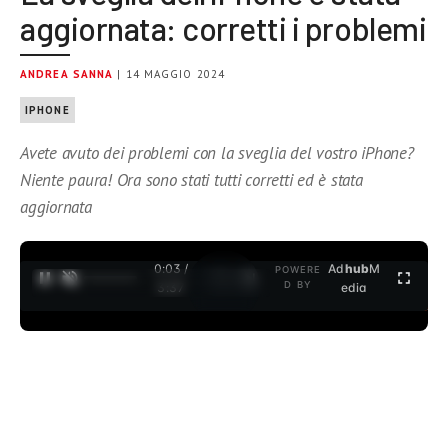
aggiornata: corretti i problemi
ANDREA SANNA
| 14 MAGGIO 2024
IPHONE
Avete avuto dei problemi con la sveglia del vostro iPhone?
Niente paura! Ora sono stati tutti corretti ed è stata
aggiornata
0:04 /
Ad
hub
M
POWERE
1
/
2
D BY
3:37
edia