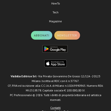
HowTo
Tech
Magazine
ABBONATI
NEWSLETTER
Visibilia Editrice Srl
- Via Privata Giovannino De Grassi 12/12A - 20123
Milano. Iscritta al ROC con il n.37767.
CF, P.IVA ed iscrizione alla C.C.I.A.A. di Milano n.10269990965. Numero REA:
MI-2519578. Capitale sociale € 100.000,00 I.V.
PC Professionale © 2026. Tutti i diritti di proprietà letteraria ed artistica
riservati.
Contatti