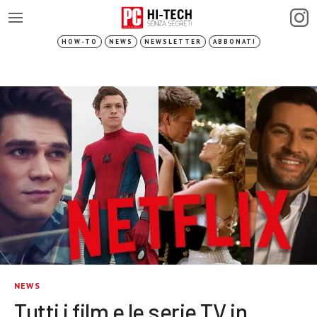
HOW-TO
NEWS
NEWSLETTER
ABBONATI
NEWS
Tutti i film e le serie TV in