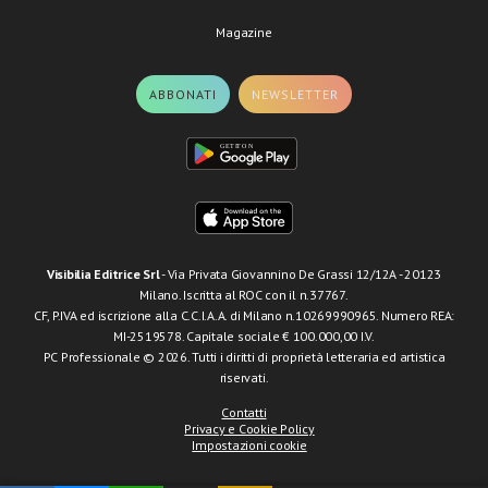
Magazine
ABBONATI
NEWSLETTER
Visibilia Editrice Srl
- Via Privata Giovannino De Grassi 12/12A - 20123
Milano. Iscritta al ROC con il n.37767.
CF, P.IVA ed iscrizione alla C.C.I.A.A. di Milano n.10269990965. Numero REA:
MI-2519578. Capitale sociale € 100.000,00 I.V.
PC Professionale © 2026. Tutti i diritti di proprietà letteraria ed artistica
riservati.
Contatti
Privacy e Cookie Policy
Impostazioni cookie