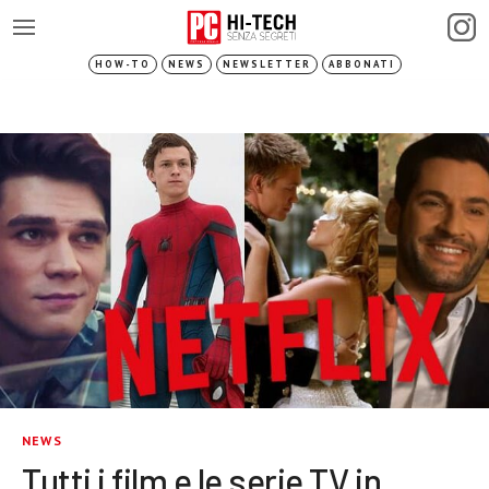
HOW-TO
NEWS
NEWSLETTER
ABBONATI
NEWS
Tutti i film e le serie TV in