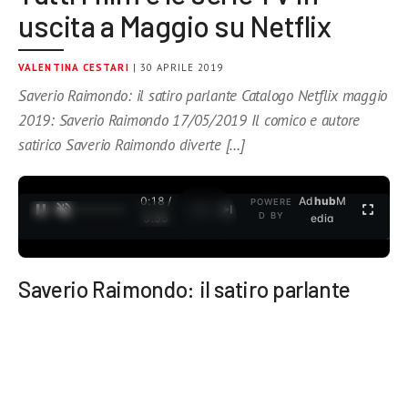
uscita a Maggio su Netflix
VALENTINA CESTARI
| 30 APRILE 2019
Saverio Raimondo: il satiro parlante Catalogo Netflix maggio
2019: Saverio Raimondo 17/05/2019 Il comico e autore
satirico Saverio Raimondo diverte […]
0:19 /
Ad
hub
M
POWERE
1
/
2
D BY
3:35
edia
Saverio Raimondo: il satiro parlante