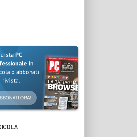
quista
PC
fessionale
in
cola o abbonati
 rivista.
BBONATI ORA!
DICOLA