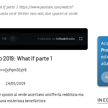
t If parte 1 https://www.youtube.com/watch?
a serie thriller neo-noir, due sposini al verde
1
/
2
Ad
hub
Media
POWERED BY
Ac
Pro
edi
 2019: What If parte 1
alla
?v=vQcPqm3EqY8
A
24/05/2019
ue sposini al verde accettano un’offerta redditizia ma
IN E
 una misteriosa benefattrice.