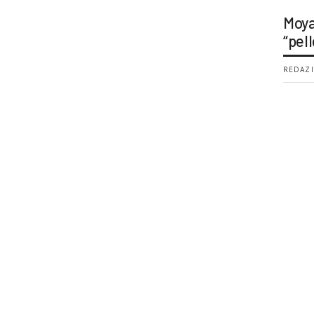
Moya
“pell
REDAZI