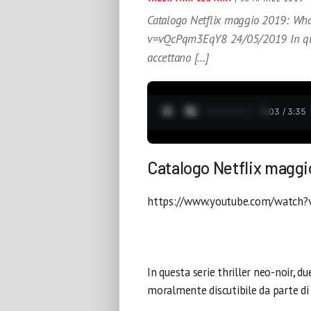
Catalogo Netflix maggio 2019: Wha
v=vQcPqm3EqY8 24/05/2019 In quest
accettano […]
0:04 / 3:35
Catalogo Netflix maggio
https://www.youtube.com/watch
In questa serie thriller neo-noir, d
moralmente discutibile da parte di