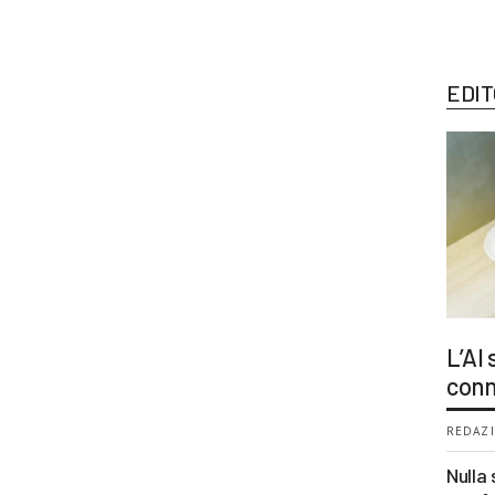
EDIT
L’AI
conn
REDAZI
Nulla 