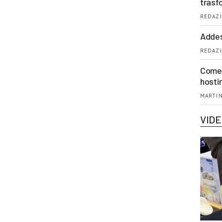
trasf
REDAZI
Addes
REDAZI
Come 
hosti
MARTIN
VID