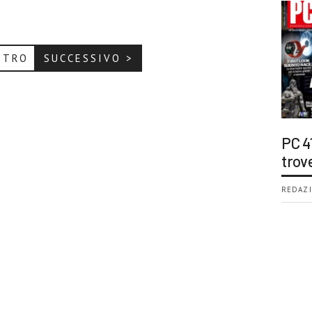
ETRO
SUCCESSIVO >
PC 4
trov
REDAZI