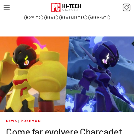
HOW-TO
NEWS
NEWSLETTER
ABBONATI
NEWS
|
POKÉMON
Come far evolvere Charcadet