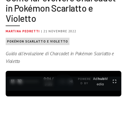
in Pokémon Scarlatto e
Violetto
MARTINA PEDRETTI
| 21 NOVEMBRE 2022
POKÉMON SCARLATTO E VIOLETTO
Guida all’evoluzione di Charcadet in Pokémon Scarlatto e
Violetto
0:04 /
Ad
hub
M
POWERE
1
/
2
D BY
3:35
edia