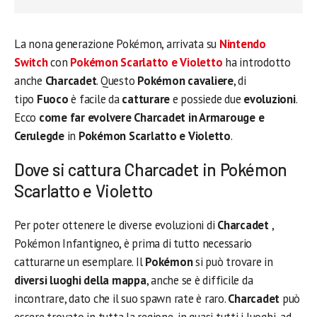
La nona generazione Pokémon, arrivata su
Nintendo
Switch
con
Pokémon Scarlatto e Violetto
ha introdotto
anche
Charcadet
. Questo
Pokémon cavaliere
, di
tipo
Fuoco
è facile da
catturare
e possiede due
evoluzioni
.
Ecco
come far evolvere Charcadet
in Armarouge e
Cerulegde
in
Pokémon Scarlatto e Violetto
.
Dove si cattura Charcadet in Pokémon
Scarlatto e Violetto
Per poter ottenere le diverse evoluzioni di
Charcadet
,
Pokémon Infantigneo, è prima di tutto necessario
catturarne un esemplare. Il
Pokémon
si può trovare in
diversi luoghi della mappa
, anche se è difficile da
incontrare, dato che il suo spawn rate è raro.
Charcadet
può