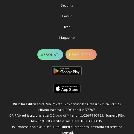
Security
HowTo
Tech
Magazine
ABBONATI
NEWSLETTER
Visibilia Editrice Srl
- Via Privata Giovannino De Grassi 12/12A - 20123
Milano. Iscritta al ROC con il n.37767.
CF, P.IVA ed iscrizione alla C.C.I.A.A. di Milano n.10269990965. Numero REA:
MI-2519578. Capitale sociale € 100.000,00 I.V.
PC Professionale © 2026. Tutti i diritti di proprietà letteraria ed artistica
riservati.