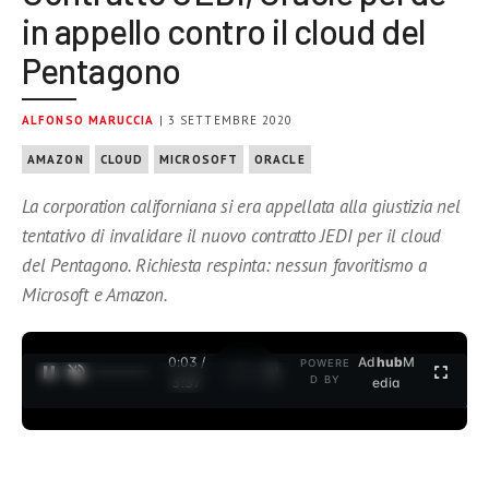
in appello contro il cloud del
Pentagono
ALFONSO MARUCCIA
| 3 SETTEMBRE 2020
AMAZON
CLOUD
MICROSOFT
ORACLE
La corporation californiana si era appellata alla giustizia nel
tentativo di invalidare il nuovo contratto JEDI per il cloud
del Pentagono. Richiesta respinta: nessun favoritismo a
Microsoft e Amazon.
0:04 /
Ad
hub
M
POWERE
1
/
2
D BY
3:37
edia