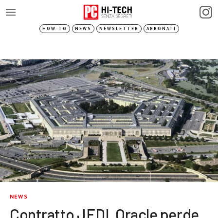
HOW-TO
NEWS
NEWSLETTER
ABBONATI
NEWS
Contratto JEDI, Oracle perde