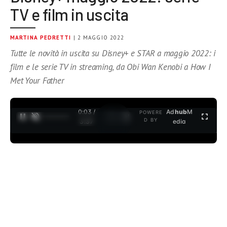
TV e film in uscita
MARTINA PEDRETTI
| 2 MAGGIO 2022
Tutte le novità in uscita su Disney+ e STAR a maggio 2022: i
film e le serie TV in streaming, da Obi Wan Kenobi a How I
Met Your Father
0:04 /
Ad
hub
M
POWERE
1
/
2
D BY
3:37
edia