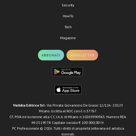
Security
HowTo
Tech
Magazine
ABBONATI
NEWSLETTER
Visibilia Editrice Srl
- Via Privata Giovannino De Grassi 12/12A - 20123
Milano. Iscritta al ROC con il n.37767.
CF, P.IVA ed iscrizione alla C.C.I.A.A. di Milano n.10269990965. Numero REA:
MI-2519578. Capitale sociale € 100.000,00 I.V.
PC Professionale © 2026. Tutti i diritti di proprietà letteraria ed artistica
riservati.