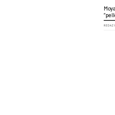
Moya
“pell
REDAZI