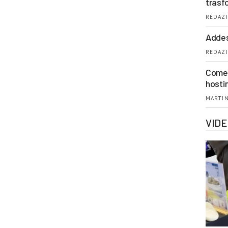
trasf
REDAZI
Addes
REDAZI
Come 
hosti
MARTIN
VID