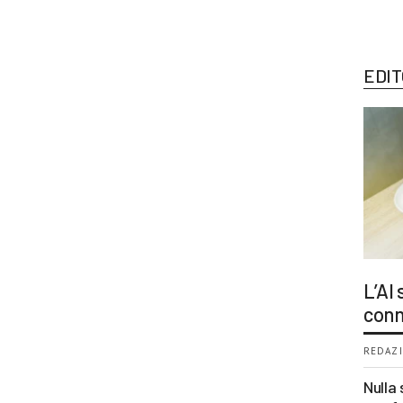
EDIT
L’AI
conn
REDAZI
Nulla 