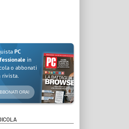
quista
PC
fessionale
in
cola o abbonati
 rivista.
BBONATI ORA!
DICOLA