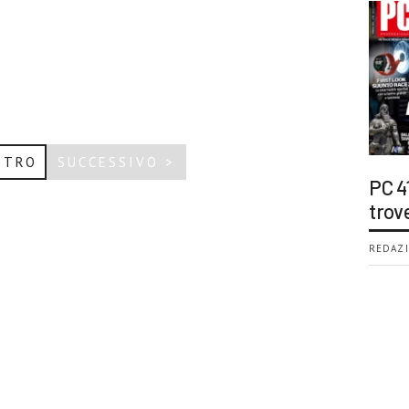
ETRO
SUCCESSIVO >
PC 4
trov
REDAZI