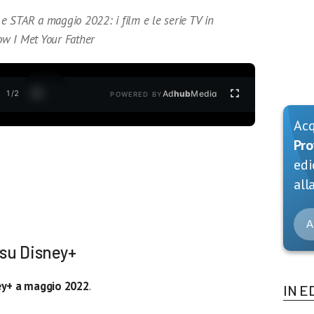
+ e STAR a maggio 2022: i film e le serie TV in
w I Met Your Father
1
/
2
Ad
hub
Media
POWERED BY
Ac
Pro
edi
alla
A
 su Disney+
ey+ a maggio 2022
.
IN E