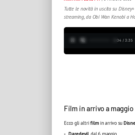
Tutte le novità in uscita su Disney
streaming, da Obi Wan Kenobi a Ho
0:05 / 3:35
Film in arrivo a maggio
Ecco gli altri
film
in arrivo su
Disn
Daredevil
, dal 6 maggio