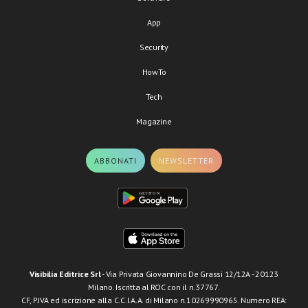
App
Security
HowTo
Tech
Magazine
ABBONATI
NEWSLETTER
Visibilia Editrice Srl
- Via Privata Giovannino De Grassi 12/12A - 20123
Milano. Iscritta al ROC con il n.37767.
CF, P.IVA ed iscrizione alla C.C.I.A.A. di Milano n.10269990965. Numero REA: