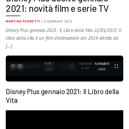
2021: novità film e serie TV
MARTINA PEDRETTI
| 2 GENNAIO 2021
Disney Plus gennaio 2021: Il Libro della Vita 22/01/2021 Il
libro della vita è un film d’animazione del 2014 diretto da
[…]
0:05 /
Ad
hub
M
POWERE
1
/
2
D BY
3:37
edia
Disney Plus gennaio 2021: Il Libro della
Vita