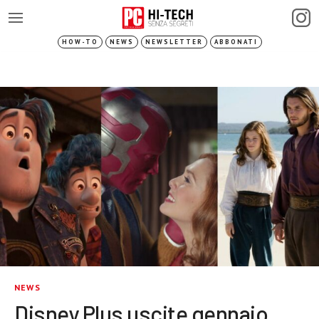
HOW-TO
NEWS
NEWSLETTER
ABBONATI
NEWS
Disney Plus uscite gennaio