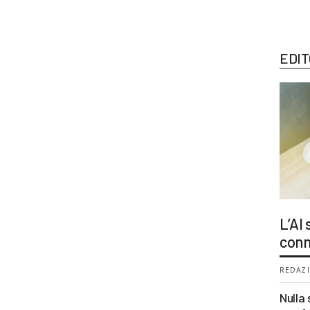
EDIT
L’AI
conn
REDAZI
Nulla 