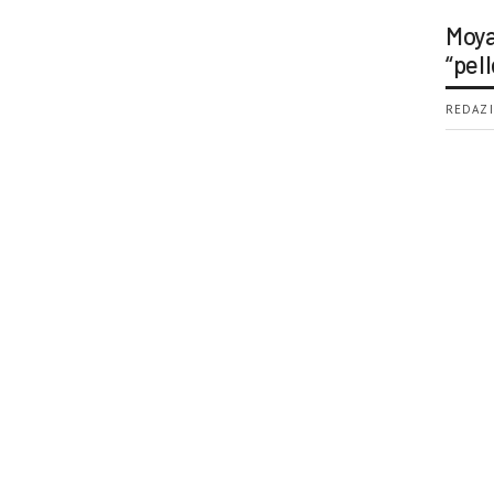
Moya
“pell
REDAZI