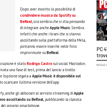
Dopo aver inserito la possibilità di
condividere musica da Spotify su
BeReal
, ora sembra che si stia pensando
di integrare anche
Apple Music
. Sembra
infatti che anche i brani che si stanno
ascoltando sulla piattaforma della Mela,
potranno essere inserite nelle foto
PC 4
improvvisate su
BeReal
.
trov
borazione è stato
Rodrigo Castro
sul social Mastodon.
REDAZI
ivata una fase di test, prima del lancio a livello
se l’opzione legata a
Apple Music è disponibile sul
o scaricare l’ultima versione dell’app.
ify, anche gli abbonati al servizio streaming di
Apple
anno ascoltando su BeReal
, pubblicando la classica
 del proprio smartphone.