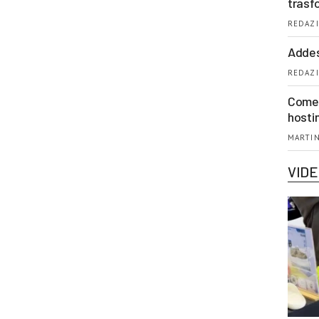
trasf
REDAZI
Addes
REDAZI
Come 
hosti
MARTIN
VID