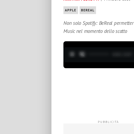
APPLE
BEREAL
Non solo Spotify: BeReal permetterà
Music nel momento dello scatto
0:04 / 3:37