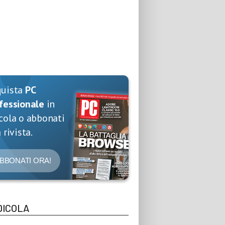
quista
PC
fessionale
in
cola o abbonati
 rivista.
BBONATI ORA!
DICOLA