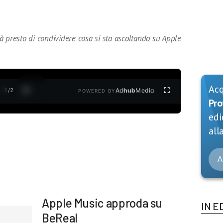
 presto di condividere cosa si sta ascoltando su Apple
Ac
1
/
2
Ad
hub
Media
POWERED BY
Pro
edi
alla
A
Apple Music approda su
IN E
BeReal