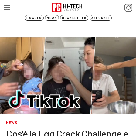
HOW-TO
NEWS
NEWSLETTER
ABBONATI
NEWS
Cos’è la Egg Crack Challenge e