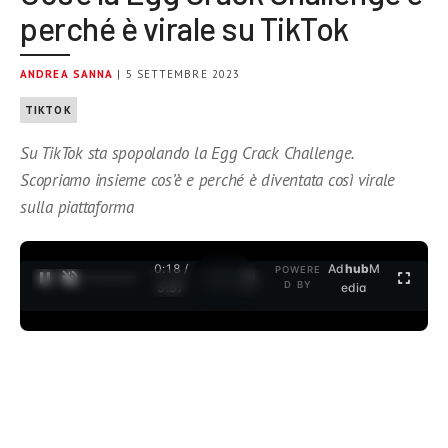
perché è virale su TikTok
ANDREA SANNA
| 5 SETTEMBRE 2023
TIKTOK
Su TikTok sta spopolando la Egg Crack Challenge.
Scopriamo insieme cos’è e perché è diventata così virale
sulla piattaforma
0:19 /
Ad
hub
M
POWERE
1
/
2
D BY
3:37
edia