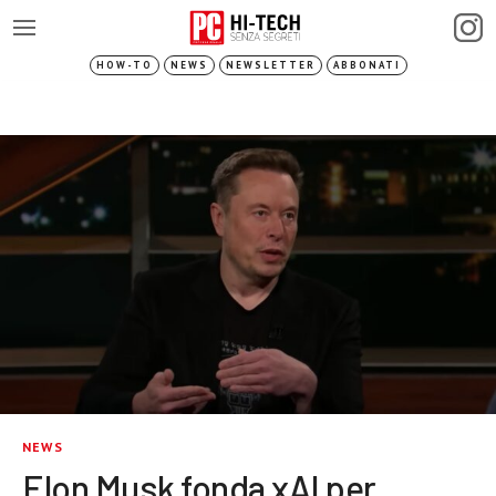
HOW-TO
NEWS
NEWSLETTER
ABBONATI
NEWS
Elon Musk fonda xAI per