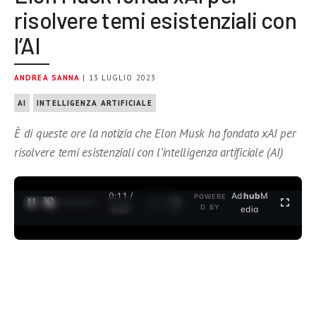
risolvere temi esistenziali con
l’AI
ANDREA SANNA
| 13 LUGLIO 2023
AI
INTELLIGENZA ARTIFICIALE
È di queste ore la notizia che Elon Musk ha fondato xAI per
risolvere temi esistenziali con l’intelligenza artificiale (AI)
0:11 /
Ad
hub
M
POWERE
1
/
2
D BY
3:37
edia