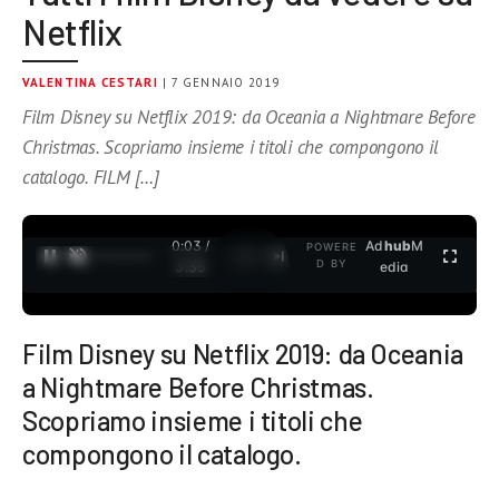
Netflix
VALENTINA CESTARI
| 7 GENNAIO 2019
Film Disney su Netflix 2019: da Oceania a Nightmare Before
Christmas. Scopriamo insieme i titoli che compongono il
catalogo. FILM […]
0:04 /
Ad
hub
M
POWERE
1
/
2
D BY
3:35
edia
Film Disney su Netflix 2019: da Oceania
a Nightmare Before Christmas.
Scopriamo insieme i titoli che
compongono il catalogo.