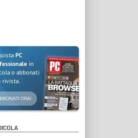
quista
PC
fessionale
in
cola o abbonati
 rivista.
BBONATI ORA!
DICOLA