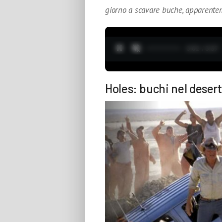
giorno a scavare buche, apparente
0:03 / 3:37
Holes: buchi nel deser