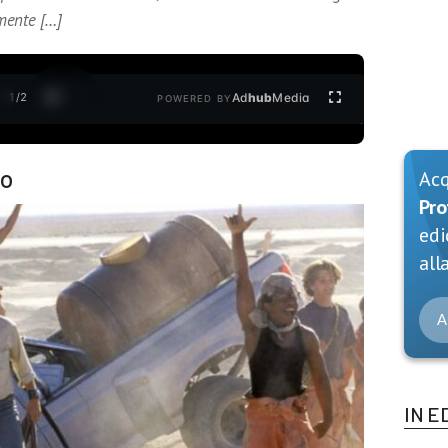
mente […]
1
/
2
Ad
hub
Media
POWERED BY
to
Ac
Pro
edi
alla
A
IN E