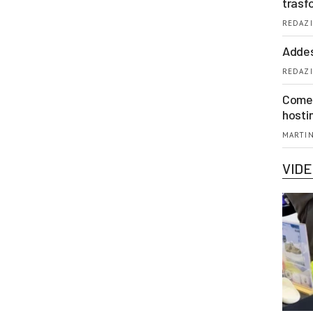
trasf
REDAZI
Addes
REDAZI
Come 
hosti
MARTIN
VID