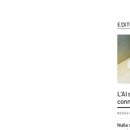
EDIT
L’AI
conn
REDAZI
Nulla 