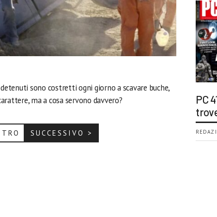
 detenuti sono costretti ogni giorno a scavare buche,
PC 4
carattere, ma a cosa servono davvero?
trov
ETRO
SUCCESSIVO >
REDAZI