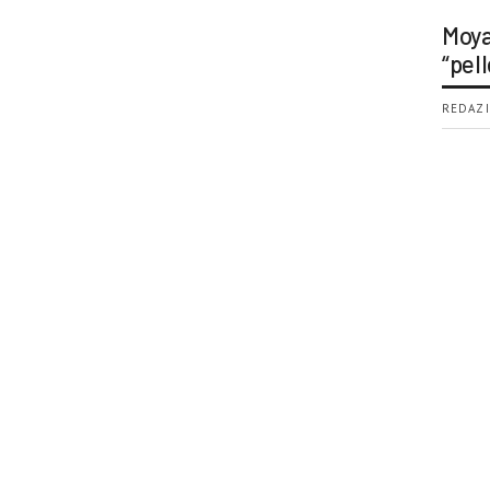
Moya
“pell
REDAZI