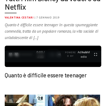
Netflix
VALENTINA CESTARI
| 7 GENNAIO 2019
Quanto è difficile essere teenager In questa spumeggiante
commedia, tratta da un popolare romanzo, la vita sociale di
un’adolescente di […]
0:03 /
Ad
hub
M
POWERE
1
/
2
D BY
3:35
edia
Quanto è difficile essere teenager