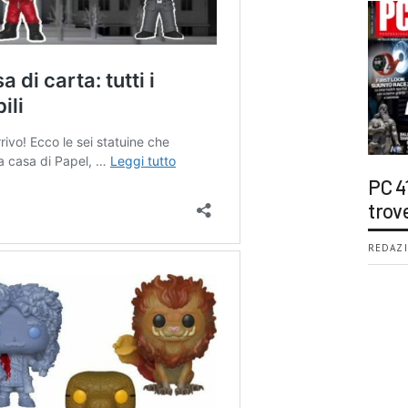
PC 4
trov
REDAZI