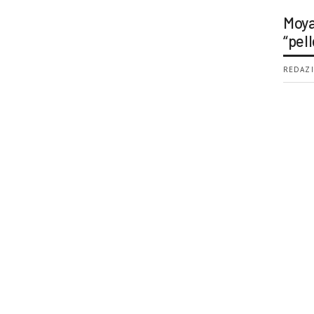
Moya
“pell
REDAZI