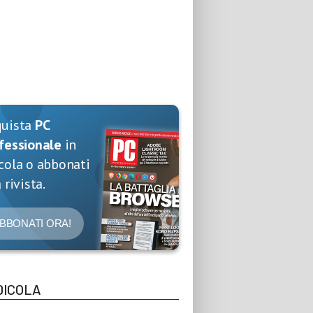
quista
PC
fessionale
in
cola o abbonati
 rivista.
BBONATI ORA!
DICOLA