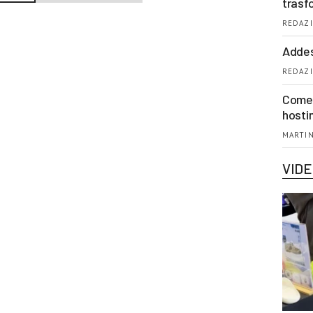
trasf
REDAZI
Addes
REDAZI
Come 
hosti
MARTIN
VID