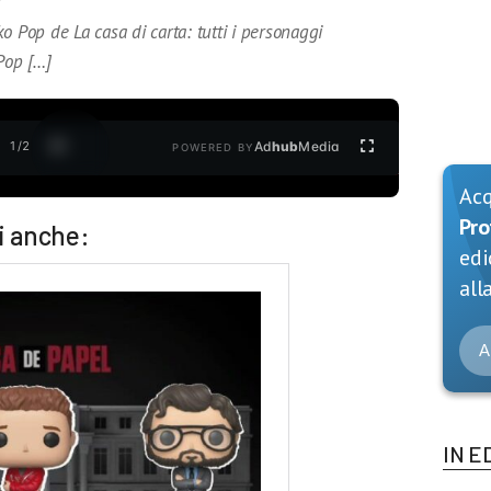
o Pop de La casa di carta: tutti i personaggi
 Pop […]
1
/
2
Ad
hub
Media
POWERED BY
Ac
Pro
i anche:
edi
alla
A
IN E