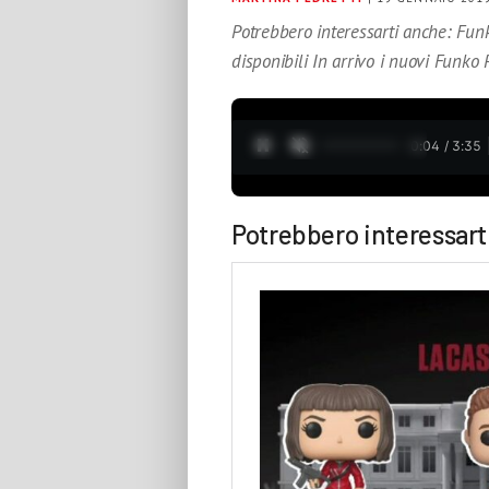
Potrebbero interessarti anche: Funk
disponibili In arrivo i nuovi Funko
0:05 / 3:35
Potrebbero interessart