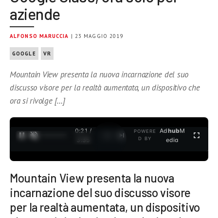
aziende
ALFONSO MARUCCIA
| 23 MAGGIO 2019
GOOGLE
VR
Mountain View presenta la nuova incarnazione del suo
discusso visore per la realtà aumentata, un dispositivo che
ora si rivolge […]
0:22 /
Ad
hub
M
POWERE
1
/
2
D BY
3:35
edia
Mountain View presenta la nuova
incarnazione del suo discusso visore
per la realtà aumentata, un dispositivo