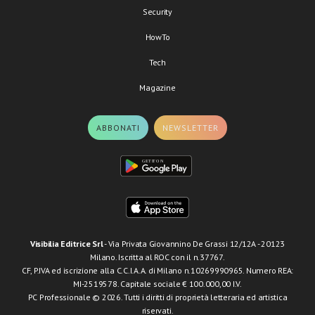
Security
HowTo
Tech
Magazine
ABBONATI
NEWSLETTER
Visibilia Editrice Srl
- Via Privata Giovannino De Grassi 12/12A - 20123
Milano. Iscritta al ROC con il n.37767.
CF, P.IVA ed iscrizione alla C.C.I.A.A. di Milano n.10269990965. Numero REA:
MI-2519578. Capitale sociale € 100.000,00 I.V.
PC Professionale © 2026. Tutti i diritti di proprietà letteraria ed artistica
riservati.