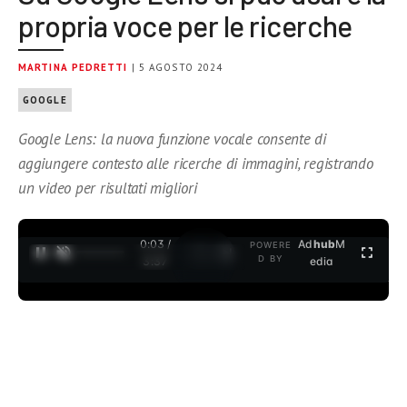
propria voce per le ricerche
MARTINA PEDRETTI
| 5 AGOSTO 2024
GOOGLE
Google Lens: la nuova funzione vocale consente di
aggiungere contesto alle ricerche di immagini, registrando
un video per risultati migliori
0:03 /
Ad
hub
M
POWERE
1
/
2
D BY
3:37
edia