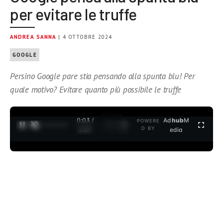
per evitare le truffe
ANDREA SANNA
| 4 OTTOBRE 2024
GOOGLE
Persino Google pare stia pensando alla spunta blu! Per
quale motivo? Evitare quanto più possibile le truffe
0:04 /
Ad
hub
M
POWERE
1
/
2
D BY
3:37
edia