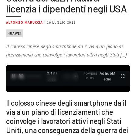
licenzia i dipendenti negli USA
ALFONSO MARUCCIA
| 16 LUGLIO 2019
HUAWEI
Il colosso cinese degli smartphone da il via a un piano di
licenziamenti che coinvolge i lavoratori attivi negli Stati […]
0:19 /
Ad
hub
M
POWERE
1
/
2
D BY
3:35
edia
Il colosso cinese degli smartphone da il
via a un piano di licenziamenti che
coinvolge i lavoratori attivi negli Stati
Uniti, una conseguenza della guerra dei