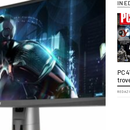
IN E
PC 4
trov
REDAZI