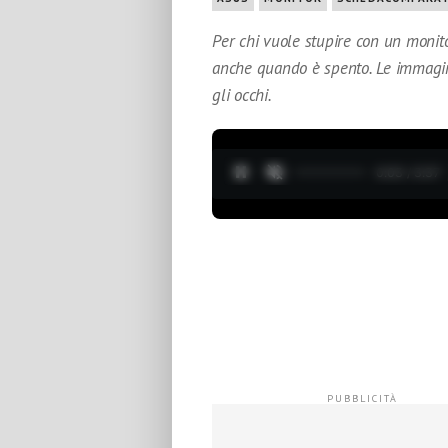
Per chi vuole stupire con un monitor
anche quando è spento. Le immagini 
gli occhi.
0:05 / 3:37