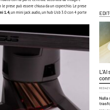
n le prese può essere chiusa da un coperchio. Le prese
mi 1.4
, un mini jack audio, un hub Usb 3.0 con 4 porte
EDIT
L’AI
conn
REDAZI
Nulla 
trasf