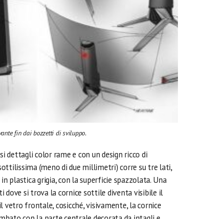
nte fin dai bozzetti di sviluppo.
si dettagli color rame e con un design ricco di
sottilissima (meno di due millimetri) corre su tre lati,
in plastica grigia, con la superficie spazzolata. Una
i dove si trova la cornice sottile diventa visibile il
l vetro frontale, cosicché, visivamente, la cornice
ombato con la parte centrale decorata da intagli e