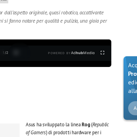
 dall’aspetto originale, quasi robotico, accattivante
si fanno notare per qualità e pulizia, una gioia per
1
/
2
Ad
hub
Media
POWERED BY
Ac
Pro
edi
alla
A
Asus ha sviluppato la linea
Rog
(
Republic
of Gamers
) di prodotti hardware per i