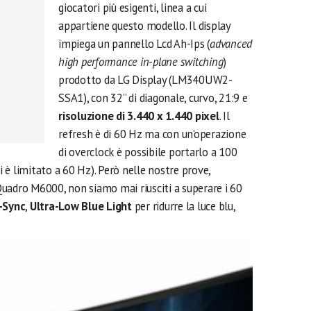
giocatori più esigenti, linea a cui
appartiene questo modello. Il display
impiega un pannello Lcd Ah-Ips (
advanced
high performance in-plane switching
)
prodotto da LG Display (LM340UW2-
SSA1), con 32” di diagonale, curvo, 21:9 e
risoluzione di 3.440 x 1.440 pixel
. Il
refresh è di 60 Hz ma con un’operazione
di overclock è possibile portarlo a 100
è limitato a 60 Hz). Però nelle nostre prove,
uadro M6000, non siamo mai riusciti a superare i 60
-Sync
,
Ultra-Low Blue Light
per ridurre la luce blu,