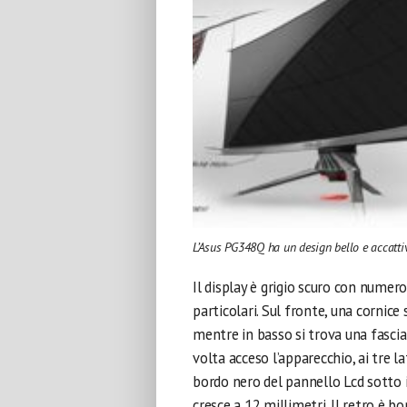
L’Asus PG348Q ha un design bello e accattiva
Il display è grigio scuro con numero
particolari. Sul fronte, una cornice 
mentre in basso si trova una fascia 
volta acceso l’apparecchio, ai tre lat
bordo nero del pannello Lcd sotto i
cresce a 12 millimetri. Il retro è b