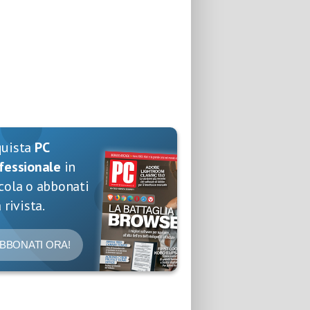
quista
PC
fessionale
in
cola o abbonati
 rivista.
BBONATI ORA!