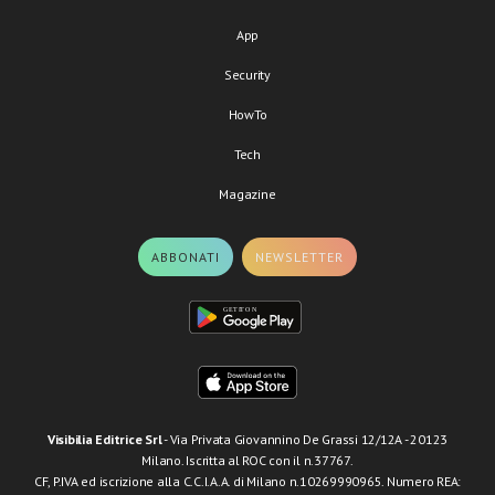
App
Security
HowTo
Tech
Magazine
ABBONATI
NEWSLETTER
Visibilia Editrice Srl
- Via Privata Giovannino De Grassi 12/12A - 20123
Milano. Iscritta al ROC con il n.37767.
CF, P.IVA ed iscrizione alla C.C.I.A.A. di Milano n.10269990965. Numero REA: