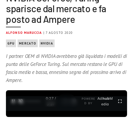
sparisce dal mercato e fa
posto ad Ampere
ALFONSO MARUCCIA
| 7 AGOSTO 2020
GPU
MERCATO
NVIDIA
I partner OEM di NVIDIA avrebbero già liquidato i modelli di
punta delle GeForce Turing. Sul mercato restano le GPU di
fascia media e bassa, ennesimo segno del prossimo arrivo di
Ampere.
0:27 /
Ad
hub
M
POWERE
1
/
2
D BY
3:37
edia