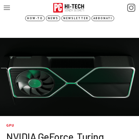
HOW-TO
NEWS
NEWSLETTER
ABBONATI
GPU
NVIDIA GeForce, Turing