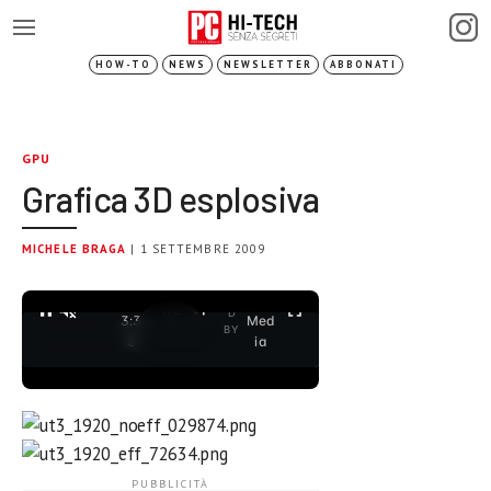
HOW-TO
NEWS
NEWSLETTER
ABBONATI
GPU
Grafica 3D esplosiva
MICHELE BRAGA
| 1 SETTEMBRE 2009
0:0
Ad
h
POW
ERE
3 /
ub
1
/
2
D
3:3
Med
BY
5
ia