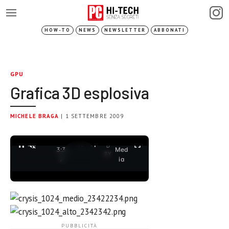
HOW-TO
NEWS
NEWSLETTER
ABBONATI
GPU
Grafica 3D esplosiva
MICHELE BRAGA
| 1 SETTEMBRE 2009
0:2
Ad
h
POW
ERE
7 /
ub
1
/
2
D
3:3
Med
BY
7
ia