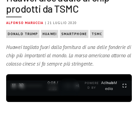
prodotti da TSMC
ALFONSO MARUCCIA
| 21 LUGLIO 2020
DONALD TRUMP
HUAWEI
SMARTPHONE
TSMC
Huawei tagliato fuori dalla fornitura di una delle fonderie di
chip più importanti al mondo. La morsa americana attorno al
colosso cinese si fa sempre più stringente.
0:08 /
Ad
hub
M
POWERE
1
/
2
D BY
3:35
edia