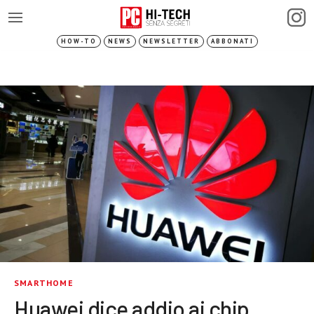
HOW-TO
NEWS
NEWSLETTER
ABBONATI
SMARTHOME
Huawei dice addio ai chip