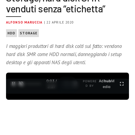
venduti senza “etichetta”
ALFONSO MARUCCIA
| 22 APRILE 2020
HDD
STORAGE
I maggiori produttori di hard disk colti sul fatto: vendono
hard disk SMR come HDD normali, danneggiando i setup
desktop e gli apparati NAS degli utenti.
0:04 /
Ad
hub
M
POWERE
1
/
2
D BY
3:37
edia