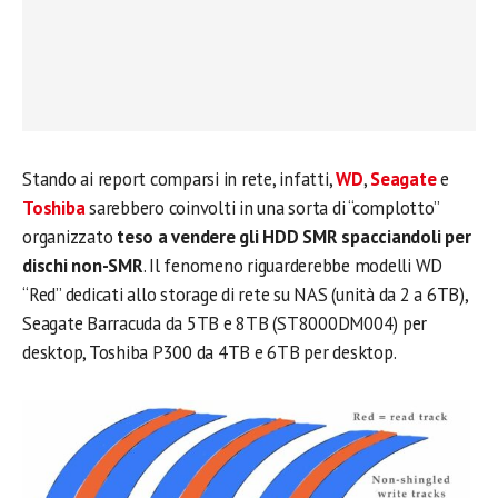
Stando ai report comparsi in rete, infatti,
WD
,
Seagate
e
Toshiba
sarebbero coinvolti in una sorta di “complotto”
organizzato
teso a vendere gli HDD SMR spacciandoli per
dischi non-SMR
. Il fenomeno riguarderebbe modelli WD
“Red” dedicati allo storage di rete su NAS (unità da 2 a 6TB),
Seagate Barracuda da 5TB e 8TB (ST8000DM004) per
desktop, Toshiba P300 da 4TB e 6TB per desktop.