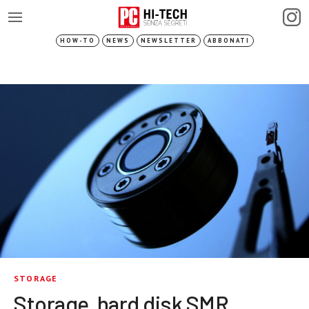
HOW-TO
NEWS
NEWSLETTER
ABBONATI
STORAGE
Storage, hard disk SMR