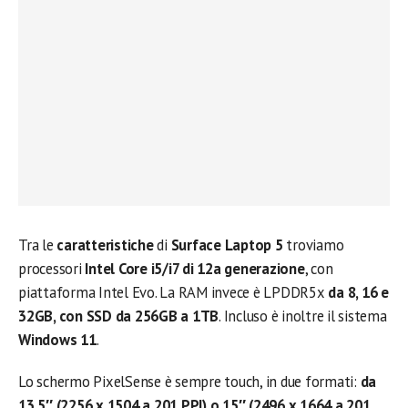
Tra le
caratteristiche
di
Surface Laptop 5
troviamo
processori
Intel Core i5/i7 di 12a generazione
, con
piattaforma Intel Evo. La RAM invece è LPDDR5x
da 8, 16 e
32GB, con SSD da 256GB a 1TB
. Incluso è inoltre il sistema
Windows 11
.
Lo schermo PixelSense è sempre touch, in due formati:
da
13,5″ (2256 x 1504 a 201 PPI) o 15″ (2496 x 1664 a 201