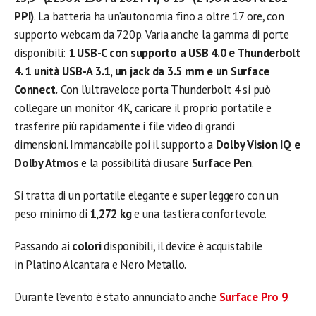
PPI)
. La batteria ha un’autonomia fino a oltre 17 ore, con
supporto webcam da 720p. Varia anche la gamma di porte
disponibili:
1 USB-C con supporto a USB 4.0 e Thunderbolt
4. 1 unità USB-A 3.1, un jack da 3.5 mm e un Surface
Connect.
Con l’ultraveloce porta Thunderbolt 4 si può
collegare un monitor 4K, caricare il proprio portatile e
trasferire più rapidamente i file video di grandi
dimensioni. Immancabile poi il supporto a
Dolby Vision IQ e
Dolby Atmos
e la possibilità di usare
Surface Pen
.
Si tratta di un portatile elegante e super leggero con un
peso minimo di
1,272 kg
e una tastiera confortevole.
Passando ai
colori
disponibili, il device è acquistabile
in Platino Alcantara e Nero Metallo.
Durante l’evento è stato annunciato anche
Surface Pro 9
.