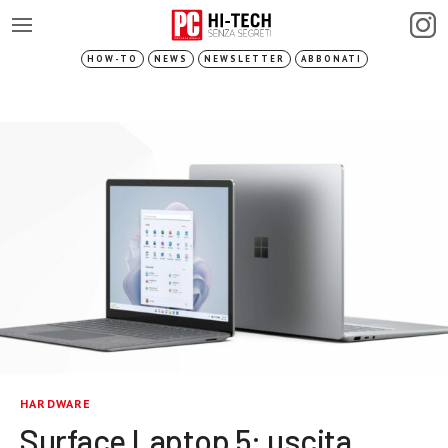
HOW-TO
NEWS
NEWSLETTER
ABBONATI
HARDWARE
Surface Laptop 5: uscita,