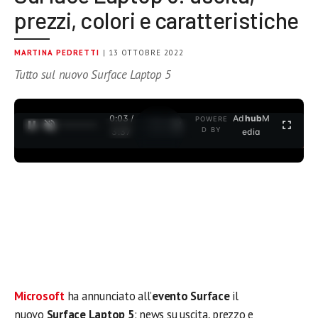
prezzi, colori e caratteristiche
MARTINA PEDRETTI
| 13 OTTOBRE 2022
Tutto sul nuovo Surface Laptop 5
0:04 /
Ad
hub
M
POWERE
1
/
2
D BY
3:37
edia
Microsoft
ha annunciato all’
evento Surface
il
nuovo
Surface Laptop 5
: news su uscita, prezzo e