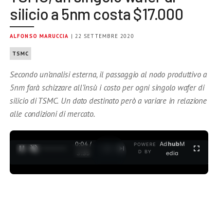
silicio a 5nm costa $17.000
ALFONSO MARUCCIA
| 22 SETTEMBRE 2020
TSMC
Secondo un’analisi esterna, il passaggio al nodo produttivo a
5nm farà schizzare all’insù i costo per ogni singolo wafer di
silicio di TSMC. Un dato destinato però a variare in relazione
alle condizioni di mercato.
0:04 /
Ad
hub
M
POWERE
1
/
2
D BY
3:35
edia