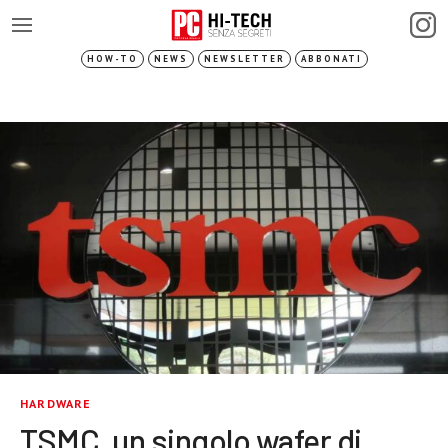
HOW-TO
NEWS
NEWSLETTER
ABBONATI
HARDWARE
TSMC, un singolo wafer di