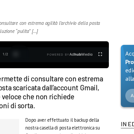
onsultare con estrema agilità l’archivio della posta
luzione “pulita” […]
Ac
1
/
2
Ad
hub
Media
POWERED BY
Pro
edi
permette di consultare con estrema
alla
 posta scaricata dall’account Gmail,
e veloce che non richiede
A
oni di sorta.
Dopo aver effettuato il backup della
IN E
nostra casella di posta elettronica su