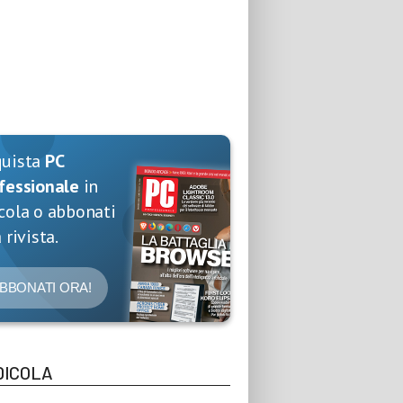
quista
PC
fessionale
in
cola o abbonati
 rivista.
BBONATI ORA!
DICOLA