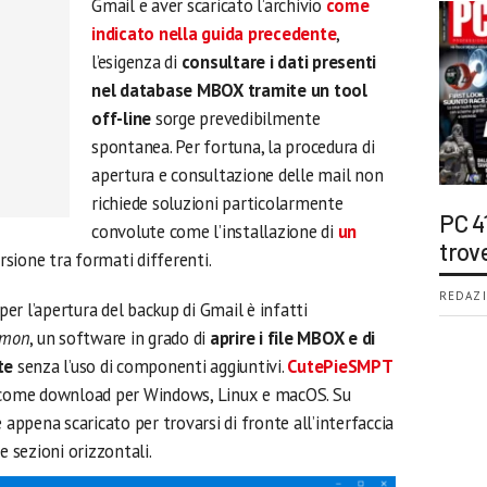
Gmail e aver scaricato l’archivio
come
indicato nella guida precedente
,
l’esigenza di
consultare i dati presenti
nel database MBOX tramite un tool
off-line
sorge prevedibilmente
spontanea. Per fortuna, la procedura di
apertura e consultazione delle mail non
richiede soluzioni particolarmente
PC 4
convolute come l’installazione di
un
trov
rsione tra formati differenti.
REDAZI
r l’apertura del backup di Gmail è infatti
emon
, un software in grado di
aprire i file MBOX e di
te
senza l’uso di componenti aggiuntivi.
CutePieSMPT
ome download per Windows, Linux e macOS. Su
 appena scaricato per trovarsi di fronte all’interfaccia
e sezioni orizzontali.