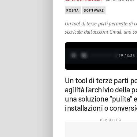
POSTA
SOFTWARE
Un tool di terze parti permette di c
scaricata dall’account Gmail, una so
0:20 / 3:35
Un tool di terze parti 
agilità l’archivio della
una soluzione “pulita” 
installazioni o conversi