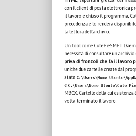
HTML
, l’apertura “grezza” del mess
con il client di posta elettronica 
il lavoro e chiuso il programma, Cu
precedenza e lo renderà disponibile
la lettura dell’archivio.
Un tool come CutePieSMPT Daemon o
necessità di consultare un archivi
priva di fronzoli che fa il lavoro 
uniche due cartelle create dal pro
state
C:\Users\Nome Utente\AppD
e
C:\Users\Nome Utente\Cute Pi
MBOX. Cartelle della cui esistenza 
volta terminato il lavoro.