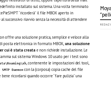
aggio nell’editor di testo, oppure l’apertura della mail
predefinito installato sul sistema. Una volta terminato
Moya
tePieSMPT “ricorderà” il file MBOX aperto in
“pell
 al successivo riavvio senza la necessità di attendere
REDAZI
ffre una soluzione pratica, semplice e veloce alla
o di posta elettronica in formato MBOX,
una soluzione
per cui è stata creata
e non richiede installazione. Le
gramma sul sistema Windows 10 usato per i test sono
, contenente le impostazioni del tool,
ata\Roaming\xh
con la (corposa) copia cache del file
e SMTP Daemon
è bene ricordarsi quando occorre “fare pulizia” una