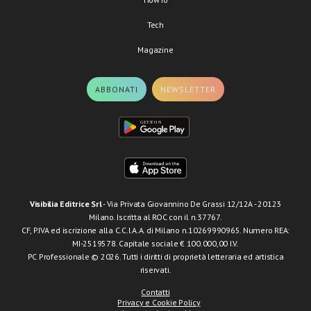
Tech
Magazine
ABBONATI
NEWSLETTER
Visibilia Editrice Srl
- Via Privata Giovannino De Grassi 12/12A - 20123
Milano. Iscritta al ROC con il n.37767.
CF, P.IVA ed iscrizione alla C.C.I.A.A. di Milano n.10269990965. Numero REA:
MI-2519578. Capitale sociale € 100.000,00 I.V.
PC Professionale © 2026. Tutti i diritti di proprietà letteraria ed artistica
riservati.
Contatti
Privacy e Cookie Policy