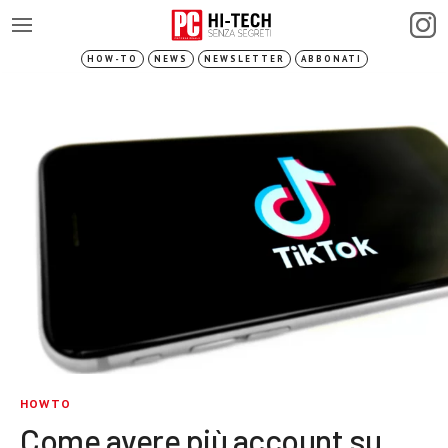
HOW-TO
NEWS
NEWSLETTER
ABBONATI
HOWTO
Come avere più account su