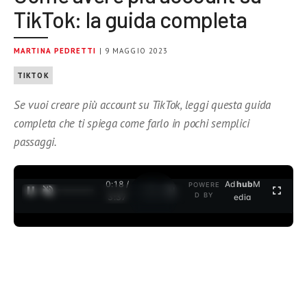
TikTok: la guida completa
MARTINA PEDRETTI
| 9 MAGGIO 2023
TIKTOK
Se vuoi creare più account su TikTok, leggi questa guida
completa che ti spiega come farlo in pochi semplici
passaggi.
0:18 /
Ad
hub
M
POWERE
1
/
2
D BY
3:37
edia