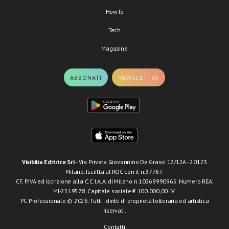
HowTo
Tech
Magazine
ABBONATI
NEWSLETTER
Visibilia Editrice Srl
- Via Privata Giovannino De Grassi 12/12A - 20123
Milano. Iscritta al ROC con il n.37767.
CF, P.IVA ed iscrizione alla C.C.I.A.A. di Milano n.10269990965. Numero REA:
MI-2519578. Capitale sociale € 100.000,00 I.V.
PC Professionale © 2026. Tutti i diritti di proprietà letteraria ed artistica
riservati.
Contatti