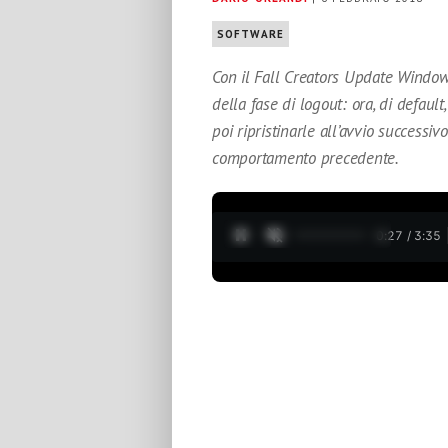
SOFTWARE
Con il Fall Creators Update Windows
della fase di logout: ora, di default
poi ripristinarle all’avvio successiv
comportamento precedente.
0:28 / 3:35