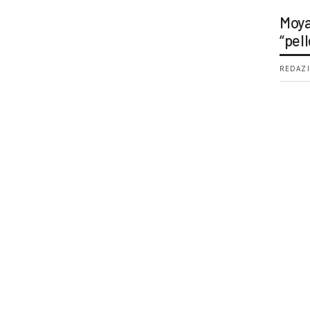
Moya
“pell
REDAZI