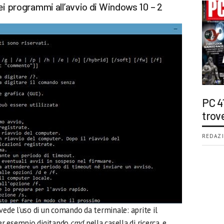
ei programmi all’avvio di Windows 10 – 2
PC 4
trov
REDAZI
vede l’uso di un comando da terminale: aprite il
er esempio digitando
cmd
nella casella di ricerca, e