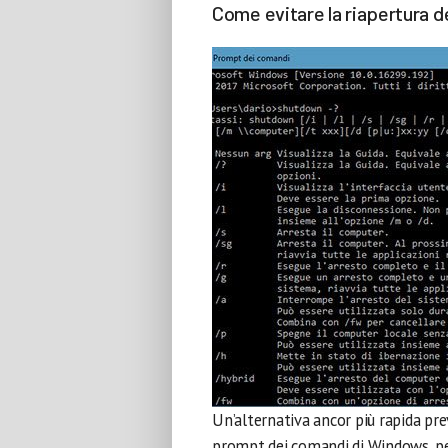
Come evitare la riapertura d
Un’alternativa ancor più rapida pre
prompt dei comandi di Windows, p