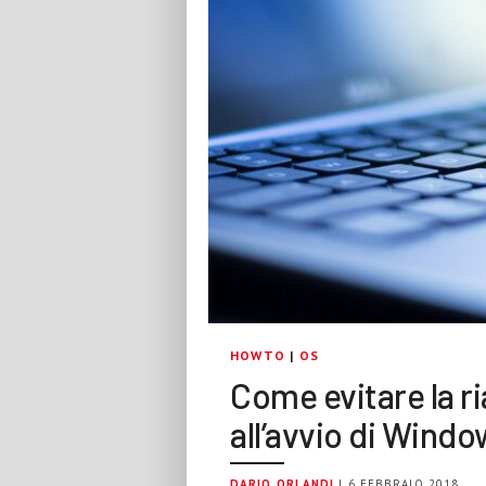
HOWTO
|
OS
Come evitare la r
all’avvio di Windo
DARIO ORLANDI
| 6 FEBBRAIO 2018