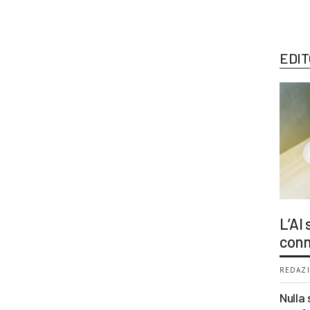
EDIT
L’AI
conn
REDAZI
Nulla 