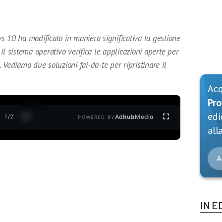
 10 ha modificato in maniera significativa la gestione
, il sistema operativo verifica le applicazioni aperte per
o. Vediamo due soluzioni fai-da-te per ripristinare il
Ac
Pro
edi
1
/
2
Ad
hub
Media
POWERED BY
alla
A
IN E