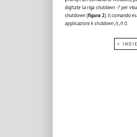
digitate la riga
shutdown -?
per visu
shutdown (
figura 2
). Il comando es
applicazioni è
shutdown /s /t 0.
< INDI