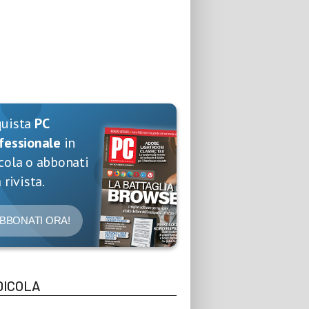
quista
PC
fessionale
in
cola o abbonati
 rivista.
BBONATI ORA!
DICOLA