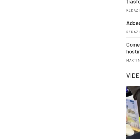
trasf
REDAZI
Addes
REDAZI
Come 
hosti
MARTIN
VID