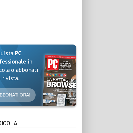
quista
PC
fessionale
in
cola o abbonati
 rivista.
BBONATI ORA!
DICOLA