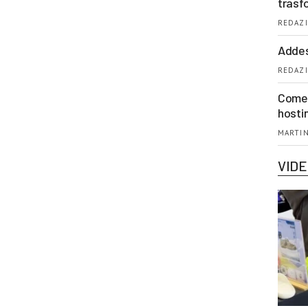
trasf
REDAZI
Addes
REDAZI
Come 
hosti
MARTIN
VID