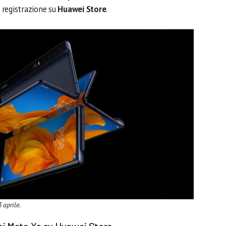
registrazione su
Huawei Store
.
 aprile.
ei Mate Xs su Huawei Store