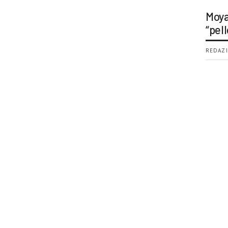
Moya
“pell
REDAZI