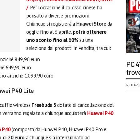
/
. Per l’occasione il colosso cinese ha
pensato a diverse promozioni.
Chiunque si registrerà a
Huawei Store
da
oggi e fino al 6 aprile,
potrà ottenere
uno sconto fino al 60%
su una
selezione dei prodotti in vendita, tra cui:
anziché 849,90 euro
PC 4
hé 649,90 euro
trov
uro anziché 1.099,90 euro
REDAZI
awei P40 Lite
 cuffie wireless
Freebuds 3
dotate di cancellazione del
he verranno regalate a chiunque acquisterà
Huawei P40
a P40
(composta da Huawei P40, Huawei P40 Pro e
 di 20 euro
a chiunque sia intenzionato ad