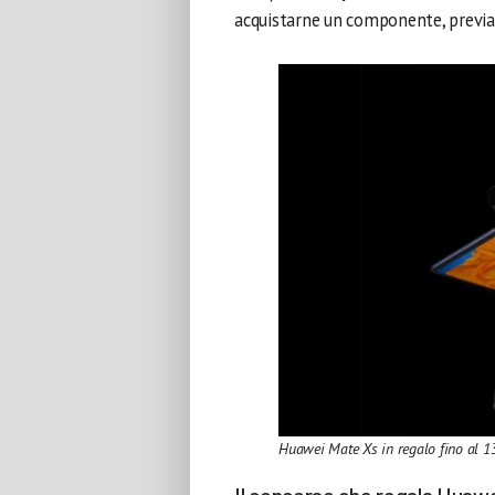
acquistarne un componente, previa 
Huawei Mate Xs in regalo fino al 13
Il concorso che regala Huaw