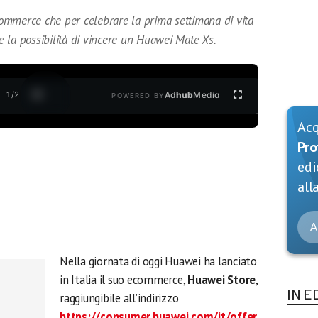
ommerce che per celebrare la prima settimana di vita
 e la possibilità di vincere un Huawei Mate Xs.
1
/
2
Ad
hub
Media
POWERED BY
Ac
Pro
edi
alla
A
Nella giornata di oggi Huawei ha lanciato
in Italia il suo ecommerce,
Huawei Store
,
IN E
raggiungibile all’indirizzo
https://consumer.huawei.com/it/offer