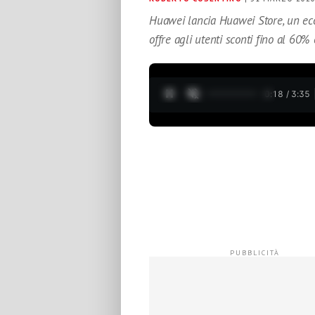
Huawei lancia Huawei Store, un ec
offre agli utenti sconti fino al 60%
0:19 / 3:35