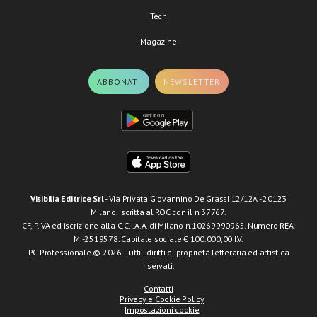
Tech
Magazine
ABBONATI
NEWSLETTER
Visibilia Editrice Srl
- Via Privata Giovannino De Grassi 12/12A - 20123
Milano. Iscritta al ROC con il n.37767.
CF, P.IVA ed iscrizione alla C.C.I.A.A. di Milano n.10269990965. Numero REA:
MI-2519578. Capitale sociale € 100.000,00 I.V.
PC Professionale © 2026. Tutti i diritti di proprietà letteraria ed artistica
riservati.
Contatti
Privacy e Cookie Policy
Impostazioni cookie