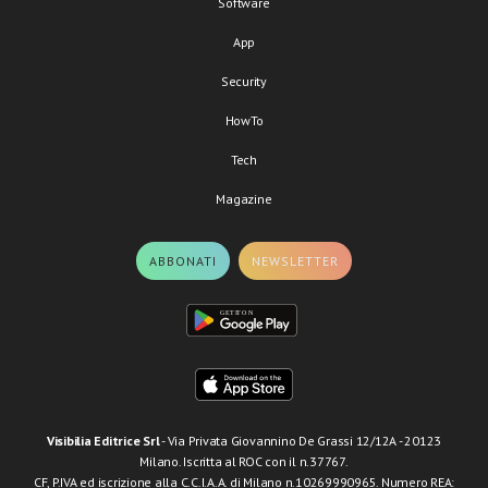
Software
App
Security
HowTo
Tech
Magazine
ABBONATI
NEWSLETTER
Visibilia Editrice Srl
- Via Privata Giovannino De Grassi 12/12A - 20123
Milano. Iscritta al ROC con il n.37767.
CF, P.IVA ed iscrizione alla C.C.I.A.A. di Milano n.10269990965. Numero REA: