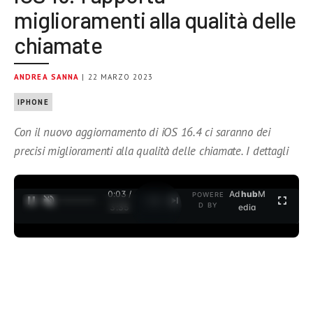
miglioramenti alla qualità delle
chiamate
ANDREA SANNA
| 22 MARZO 2023
IPHONE
Con il nuovo aggiornamento di iOS 16.4 ci saranno dei
precisi miglioramenti alla qualità delle chiamate. I dettagli
0:04 /
Ad
hub
M
POWERE
1
/
2
D BY
3:35
edia