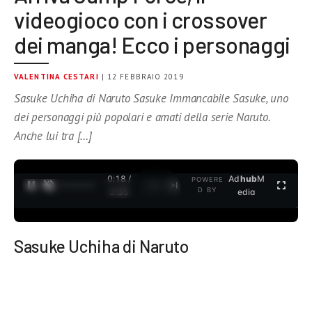
videogioco con i crossover
dei manga! Ecco i personaggi
VALENTINA CESTARI
| 12 FEBBRAIO 2019
Sasuke Uchiha di Naruto Sasuke Immancabile Sasuke, uno
dei personaggi più popolari e amati della serie Naruto.
Anche lui tra […]
0:18 /
Ad
hub
M
POWERE
1
/
2
D BY
3:35
edia
Sasuke Uchiha di Naruto