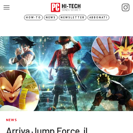
HOW-TO
NEWS
NEWSLETTER
ABBONATI
NEWS
Arriva Jump Force, il