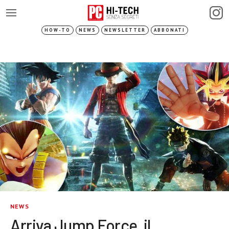
HOW-TO
NEWS
NEWSLETTER
ABBONATI
NEWS
Arriva Jump Force, il