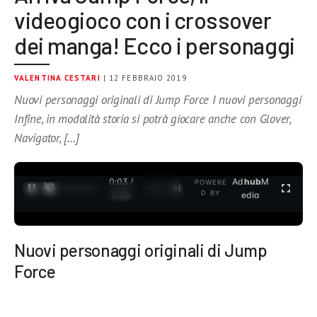
videogioco con i crossover
dei manga! Ecco i personaggi
VALENTINA CESTARI
| 12 FEBBRAIO 2019
Nuovi personaggi originali di Jump Force I nuovi personaggi
Infine, in modalità storia si potrà giocare anche con Glover,
Navigator, […]
0:03 /
Ad
hub
M
POWERE
1
/
2
D BY
3:35
edia
Nuovi personaggi originali di Jump
Force