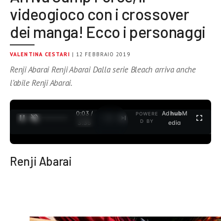
videogioco con i crossover
dei manga! Ecco i personaggi
VALENTINA CESTARI
| 12 FEBBRAIO 2019
Renji Abarai Renji Abarai Dalla serie Bleach arriva anche
l’abile Renji Abarai.
0:03 /
Ad
hub
M
POWERE
1
/
2
D BY
3:35
edia
Renji Abarai