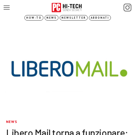
HOW-TO
NEWS
NEWSLETTER
ABBONATI
NEWS
Libero Mail torna a funzionare: