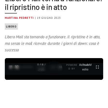
il ripristino è in atto
MARTINA PEDRETTI
| 19 GIUGNO 2023
LIBERO
Libero Mail sta tornando a funzionare. Il ripristino è in atto,
ma senza le mail ricevute durante i giorni di down: cosa è
successo
0:18 /
Ad
hub
M
POWERE
1
/
2
D BY
3:35
edia