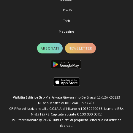
HowTo
Tech
Magazine
ABBONATI
NEWSLETTER
Visibilia Editrice Srl
- Via Privata Giovannino De Grassi 12/12A - 20123
Milano. Iscritta al ROC con il n.37767.
CF, P.IVA ed iscrizione alla C.C.I.A.A. di Milano n.10269990965. Numero REA:
MI-2519578. Capitale sociale € 100.000,00 I.V.
PC Professionale © 2026. Tutti i diritti di proprietà letteraria ed artistica
riservati.