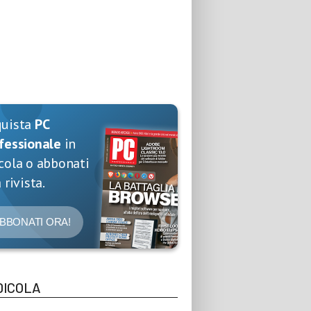
quista
PC
fessionale
in
cola o abbonati
 rivista.
BBONATI ORA!
DICOLA