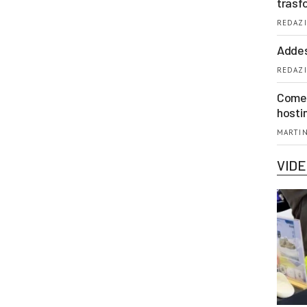
trasf
REDAZI
Addes
REDAZI
Come 
hosti
MARTIN
VID