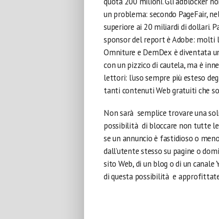
quota 200 milioni. Gli adblocker no
un problema: secondo PageFair, ne
superiore ai 20 miliardi di dollari.
sponsor del report è Adobe: molti 
Omniture e DemDex è diventata un 
con un pizzico di cautela, ma è inne
lettori: l’uso sempre più esteso deg
tanti contenuti Web gratuiti che so
Non sarà semplice trovare una sol
possibilità di bloccare non tutte le
se un annuncio è fastidioso o meno?
dall’utente stesso su pagine o domin
sito Web, di un blog o di un canale
di questa possibilità e approfittat