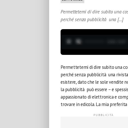
Permettetemi di dire subito una cos
perché senza pubblicità una […]
0:04 / 3:37
Permettetemi di dire subito una cos
perché senza pubblicità una rivist
esistere, dato che le sole vendite n
la pubblicità può essere – e spessis
appassionato di elettronica e compr
trovare in edicola. La mia preferit