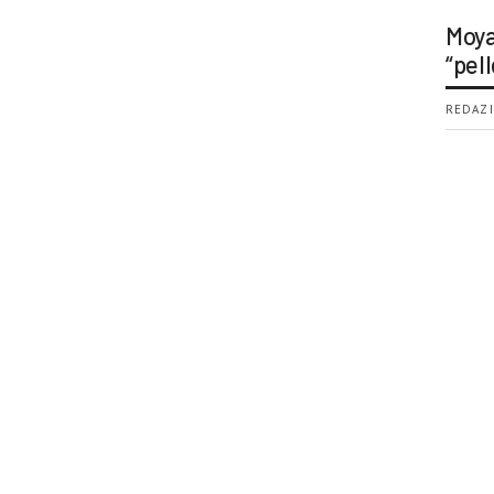
Moya
“pell
REDAZI