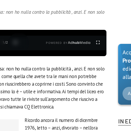
a: non ho nulla contro la pubblicità , anzi. E non solo
1
/
2
Ad
hub
Media
POWERED BY
Ac
Pro
edi
a: non ho nulla contro la pubblicità , anzi. E non solo
a come quella che avete tra le mani non potrebbe
alla
on riuscirebbero a coprirne i costi. Sono convinto che
simo lo è – utile e informativa. Ai tempi del liceo ero
A
avo tutte le riviste sull’argomento che riuscivo a
a si chiamava CQ Elettronica.
Ricordo ancora il numero di dicembre
IN E
1976, letto – anzi, divorato – nell’ora