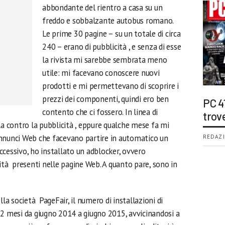
abbondante del rientro a casa su un
freddo e sobbalzante autobus romano.
Le prime 30 pagine – su un totale di circa
240 – erano di pubblicità , e senza di esse
la rivista mi sarebbe sembrata meno
utile: mi facevano conoscere nuovi
prodotti e mi permettevano di scoprire i
prezzi dei componenti, quindi ero ben
PC 4
contento che ci fossero. In linea di
trov
la contro la pubblicità , eppure qualche mese fa mi
annunci Web che facevano partire in automatico un
REDAZI
cessivo, ho installato un adblocker, ovvero
ità presenti nelle pagine Web. A quanto pare, sono in
lla società PageFair, il numero di installazioni di
12 mesi da giugno 2014 a giugno 2015, avvicinandosi a