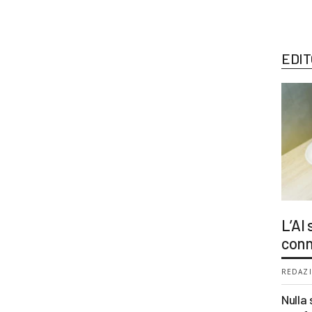
EDIT
L’AI
conn
REDAZI
Nulla 