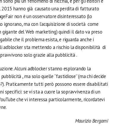
n sono più un fenomeno di nicchia, e per gli editori è
l 2015 hanno già causato una perdita di fatturato
 PageFair non è un osservatore disinteressato (lo
lo ignorano, ma con l’acquisizione di società come
gigante del Web marketing) quindi il dato va preso
gabile che il problema esista, e riguarda anche i
li adblocker sta mettendo a rischio la disponibilità di
pravvivono solo grazie alla pubblicità .
uzione. Alcuni adblocker stanno esplorando la
 pubblicità , ma solo quelle “fastidiose” (ma chi decide
). Praticamente tutti però possono essere disabilitati
i specifici: se vi sta a cuore la sopravvivenza di un
 YouTube che vi interessa particolarmente, ricordatevi
ene.
Maurizio Bergami