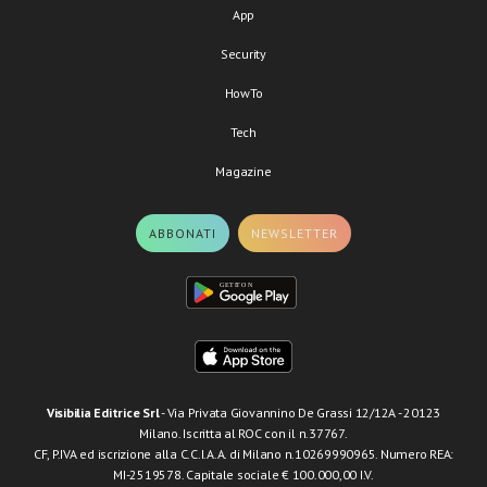
App
Security
HowTo
Tech
Magazine
ABBONATI
NEWSLETTER
Visibilia Editrice Srl
- Via Privata Giovannino De Grassi 12/12A - 20123
Milano. Iscritta al ROC con il n.37767.
CF, P.IVA ed iscrizione alla C.C.I.A.A. di Milano n.10269990965. Numero REA:
MI-2519578. Capitale sociale € 100.000,00 I.V.