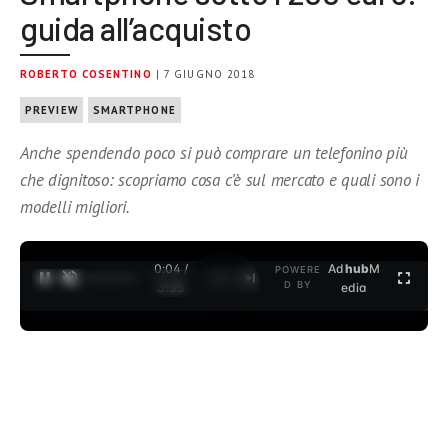
guida all’acquisto
ROBERTO COSENTINO
| 7 GIUGNO 2018
PREVIEW
SMARTPHONE
Anche spendendo poco si può comprare un telefonino più
che dignitoso: scopriamo cosa c’è sul mercato e quali sono i
modelli migliori.
0:04 /
Ad
hub
M
POWERE
1
/
2
D BY
3:35
edia